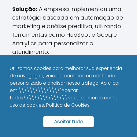
Solução:
A empresa implementou uma
estratégia baseada em automação de
marketing e análise preditiva, utilizando
ferramentas como HubSpot e Google
Analytics para personalizar o
atendimento.
Resultados:
Com essa abordagem, a
Utilizamos cookies para melhorar sua experiência
taxa de conversão aumentou 40% e o
de navegação, veicular anúncios ou conteúdo
personalizado e analisar nosso tráfego. Ao clicar
ticket médio subiu 15% em apenas seis
em \\\\\\\\\\\\\\\"Aceitar
meses.
todos\\\\\\\\\\\\\\\", você concorda com o
uso de cookies.
Política de Cookies
Lições Aprendidas:
A experiência
mostrou que investir em automação e
Aceitar tudo
segmentação pode redefinir os
resultados de forma expressiva, mesmo