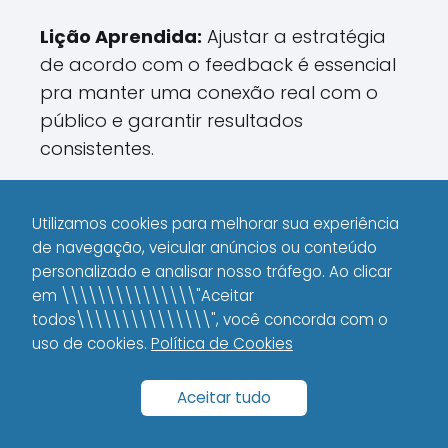
Lição Aprendida:
Ajustar a estratégia
de acordo com o feedback é essencial
pra manter uma conexão real com o
público e garantir resultados
consistentes.
Comparando Produtos
Utilizamos cookies para melhorar sua experiência
de navegação, veicular anúncios ou conteúdo
Digitais: Vantagens e
personalizado e analisar nosso tráfego. Ao clicar
Desvantagens
em \\\\\\\\\\\\\\\"Aceitar
todos\\\\\\\\\\\\\\\", você concorda com o
Será que todos os produtos digitais são
uso de cookies.
Política de Cookies
iguais? Não, cada formato tem suas
particularidades. Vamos comparar as
Aceitar tudo
principais opções pra você sacar