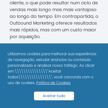
cliente, o que pode resultar num ciclo de
vendas mais longo mas mais vantajoso
ao longo do tempo. Em contrapartida, o
Outbound Marketing oferece resultados
mais rápidos, mas com um custo maior
por aquisição.
Segue uma lista comparativa pra
Utilizamos cookies para melhorar sua experiência
facilitar:
de navegação, veicular anúncios ou conteúdo
personalizado e analisar nosso tráfego. Ao clicar
Inbound Marketing:
Menor custo
em \\\\\\\\\\\\\\\"Aceitar
de aquisição, construção de
todos\\\\\\\\\\\\\\\", você concorda com o
autoridade, resultados a longo
uso de cookies.
Política de Cookies
prazo.
Outbound Marketing:
Aceitar tudo
Resultados
rápidos, maior controle sobre o