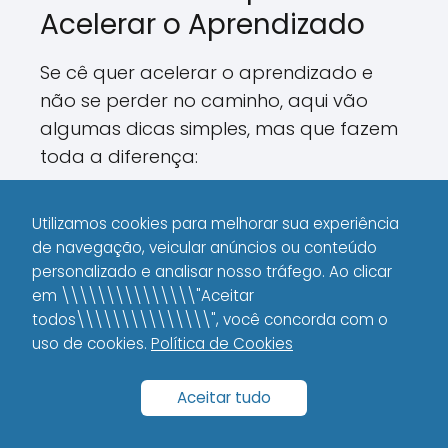
Acelerar o Aprendizado
Se cê quer acelerar o aprendizado e
não se perder no caminho, aqui vão
algumas dicas simples, mas que fazem
toda a diferença:
Estabeleça metas claras:
Defina o
Utilizamos cookies para melhorar sua experiência
que você quer aprender em cada
de navegação, veicular anúncios ou conteúdo
etapa e participe ativamente de
personalizado e analisar nosso tráfego. Ao clicar
comunidades e fóruns. Isso te
em \\\\\\\\\\\\\\\"Aceitar
mantém focado e engajado.
todos\\\\\\\\\\\\\\\", você concorda com o
uso de cookies.
Política de Cookies
Pratique diariamente:
Não
adianta só ler ou assistir vídeos;
Aceitar tudo
aplique os conceitos na prática.
Crie pequenos projetos e teste