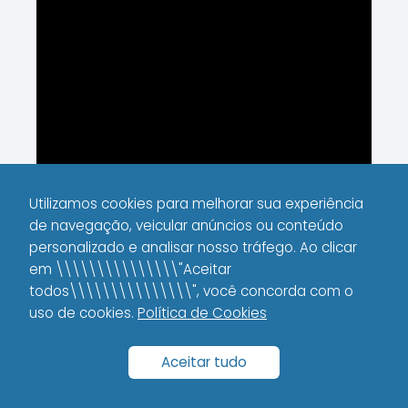
Utilizamos cookies para melhorar sua experiência
de navegação, veicular anúncios ou conteúdo
personalizado e analisar nosso tráfego. Ao clicar
Clustering de Tópicos
é uma técnica de
em \\\\\\\\\\\\\\\"Aceitar
organização de informações que agrupa
todos\\\\\\\\\\\\\\\", você concorda com o
conteúdos relacionados, facilitando a
uso de cookies.
Política de Cookies
compreensão e a navegação por temas
específicos. Este método é amplamente
Aceitar tudo
utilizado em SEO e marketing digital para
otimizar o desempenho de sites e blogs,