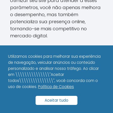
otimizar seu site para atender a esses
parâmetros, você não apenas melhora
o desempenho, mas também
potencializa sua presença online,
tornando-se mais competitivo no
mercado digital.
FAQ
Utilizamos cookies para melhorar sua experiência
de navegação, veicular anúncios ou conteúdo
personalizado e analisar nosso tráfego. Ao clicar
1. O que são Core Web Vitals?
em \\\\\\\\\\\\\\\"Aceitar
Os Core Web Vitals são métricas que
todos\\\\\\\\\\\\\\\", você concorda com o
uso de cookies.
Política de Cookies
avaliam a velocidade, a interatividade e
a estabilidade visual de uma página da
Aceitar tudo
web. Eles incluem o
LCP
(Largest
Contentful Paint),
FID
(First Input Delay) e