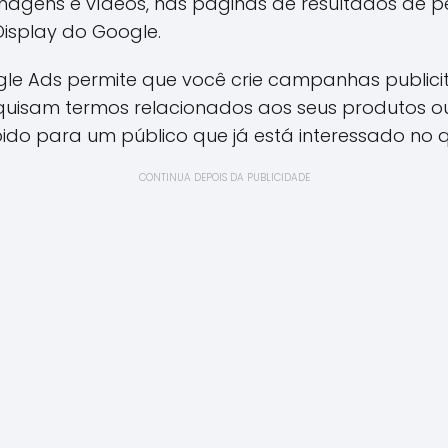
imagens e vídeos, nas páginas de resultados de 
Display do Google.
gle Ads permite que você crie campanhas public
isam termos relacionados aos seus produtos ou 
bido para um público que já está interessado no 
CONTINUA DEPOIS DA PUBLICIDADE