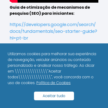
Guia de otimização de mecanismos de
pesquisa (SEO) para iniciantes:
https://developers.google.com/search/
docs/fundamentals/seo-starter-guide?
hl=pt-br
O Que é SEO? Guia para Dominar os
Utilizamos cookies para melhorar sua experiência
Rankings:
de navegação, veicular anúncios ou conteúdo
personalizado e analisar nosso tráfego. Ao clicar
https://www.hostinger.com/br/tutoria
em \\\\\\\\\\\\\\\"Aceitar
is/o-que-e-seo
todos\\\\\\\\\\\\\\\", você concorda com o
uso de cookies.
Política de Cookies
O que é Google
O que é Guest Post e
Aceitar tudo
RankBrain e para que
para que serve?
serve?