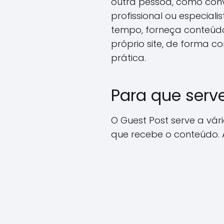
outra pessoa, como conv
profissional ou especia
tempo, forneça conteúdo v
próprio site, de forma c
prática.
Para que serv
O Guest Post serve a vár
que recebe o conteúdo. A