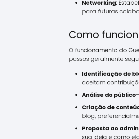
Networking
: Estabe
para futuras colab
Como funciona
O funcionamento do Gues
passos geralmente segui
Identificação de b
aceitam contribuiçõ
Análise do público
Criação de conteú
blog, preferencialm
Proposta ao admini
sua ideia e como ela