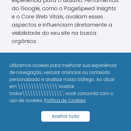
experiência para o usuário. Ferramentas
do Google, como o PageSpeed Insights
e o Core Web Vitals, avaliam esses
aspectos e influenciam diretamente a
visibilidade do seu site na busca
orgânica.
Estratégias para
Utilizamos cookies para melhorar sua experiência
Potencializar a Compra
de navegação, veicular anúncios ou conteúdo
personalizado e analisar nosso tráfego. Ao clicar
do Produto com
em \\\\\\\\\\\\\\\"Aceitar
Identidade Digital
todos\\\\\\\\\\\\\\\", você concorda com o
uso de cookies.
Política de Cookies
Além de beneficiar o posicionamento
orgânico e a reputação online, uma
Aceitar tudo
forte Identidade Digital pode ser um