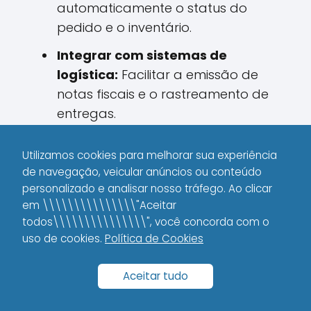
automaticamente o status do
pedido e o inventário.
Integrar com sistemas de
logística:
Facilitar a emissão de
notas fiscais e o rastreamento de
entregas.
Essa integração também possibilita o
Utilizamos cookies para melhorar sua experiência
uso de diferentes métodos de
de navegação, veicular anúncios ou conteúdo
pagamento, desde cartões de crédito
personalizado e analisar nosso tráfego. Ao clicar
até carteiras digitais, aumentando a
em \\\\\\\\\\\\\\\"Aceitar
todos\\\\\\\\\\\\\\\", você concorda com o
comodidade e a confiança dos clientes.
uso de cookies.
Política de Cookies
Sistemas de Gestão
Aceitar tudo
Empresarial (ERP) e CRM