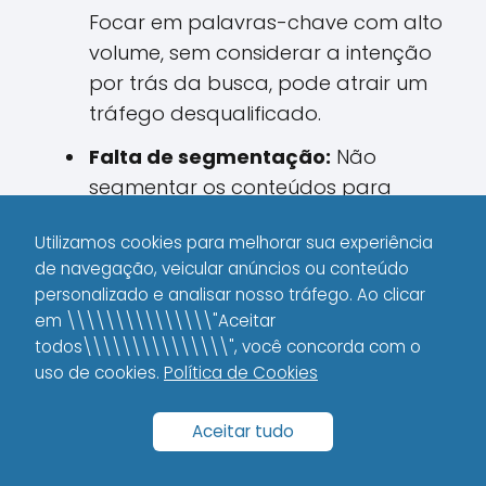
Focar em palavras-chave com alto
volume, sem considerar a intenção
por trás da busca, pode atrair um
tráfego desqualificado.
Falta de segmentação:
Não
segmentar os conteúdos para
diferentes estágios do funil de
Utilizamos cookies para melhorar sua experiência
vendas pode levar a uma
de navegação, veicular anúncios ou conteúdo
experiência de usuário deficiente.
personalizado e analisar nosso tráfego. Ao clicar
Ausência de chamadas para a
em \\\\\\\\\\\\\\\"Aceitar
todos\\\\\\\\\\\\\\\", você concorda com o
ação (CTAs):
Deixar de encorajar
uso de cookies.
Política de Cookies
o usuário a avançar para a
conversão ou oferecer um produto
Aceitar tudo
relacionado pode diminuir suas
taxas de conversão.