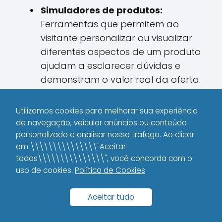
Simuladores de produtos:
Ferramentas que permitem ao
visitante personalizar ou visualizar
diferentes aspectos de um produto
ajudam a esclarecer dúvidas e
demonstram o valor real da oferta.
Depoimentos interativos:
Utilizamos cookies para melhorar sua experiência
Disponibilize feedbacks de clientes
de navegação, veicular anúncios ou conteúdo
de forma interativa, permitindo que
personalizado e analisar nosso tráfego. Ao clicar
o usuário explore casos reais de
em \\\\\\\\\\\\\\\"Aceitar
sucesso, aumente sua confiança e
todos\\\\\\\\\\\\\\\", você concorda com o
se identifique com a marca.
uso de cookies.
Política de Cookies
Campanhas de gamificação:
Aceitar tudo
Ofertas que envolvem desafios ou
recompensas podem transformar