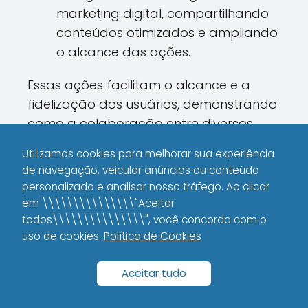
marketing digital, compartilhando
conteúdos otimizados e ampliando
o alcance das ações.
Essas ações facilitam o alcance e a
fidelização dos usuários, demonstrando
como a colaboração entre diversos
canais de marketing pode potencializar
Utilizamos cookies para melhorar sua experiência
os resultados do SEO.
de navegação, veicular anúncios ou conteúdo
personalizado e analisar nosso tráfego. Ao clicar
em \\\\\\\\\\\\\\\"Aceitar
Estudos de Caso:
todos\\\\\\\\\\\\\\\", você concorda com o
Resultados Expressivos
uso de cookies.
Política de Cookies
com o Uso de
Aceitar tudo
Influenciadores de SEO