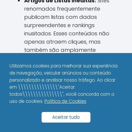
Artigos de Listas Inéditas:
Sites
renomados frequentemente
publicam listas com dados
surpreendentes e rankings
inusitados. Esses conteúdos não
apenas atraem cliques, mas
também são amplamente
compartilhados por gerar
Utilizamos cookies para melhorar sua experiência
curiosidade e proporcionar insights
de navegação, veicular anúncios ou conteúdo
valiosos.
personalizado e analisar nosso tráfego. Ao clicar
Infográficos Detalhados:
Um
em \\\\\\\\\\\\\\\"Aceitar
todos\\\\\\\\\\\\\\\", você concorda com o
infográfico bem elaborado que
uso de cookies.
Política de Cookies
resume dados complexos de forma
visualmente atrativa pode se
Aceitar tudo
tornar referência para outros sites,
resultando em vários backlinks.