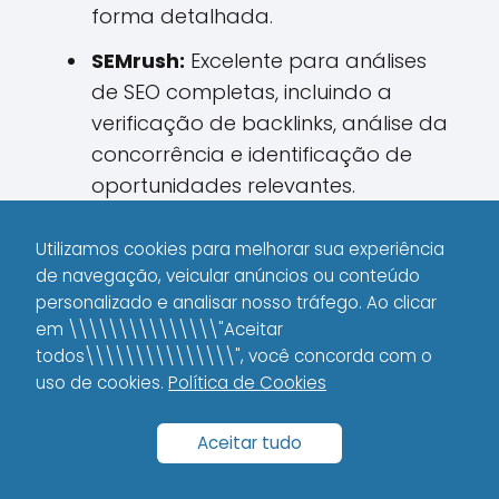
forma detalhada.
SEMrush:
Excelente para análises
de SEO completas, incluindo a
verificação de backlinks, análise da
concorrência e identificação de
oportunidades relevantes.
Moz:
Oferece insights valiosos sobre
Utilizamos cookies para melhorar sua experiência
a autoridade do seu domínio e dos
de navegação, veicular anúncios ou conteúdo
sites que o linkam, permitindo
personalizado e analisar nosso tráfego. Ao clicar
ajustes finos na sua estratégia.
em \\\\\\\\\\\\\\\"Aceitar
todos\\\\\\\\\\\\\\\", você concorda com o
uso de cookies.
Política de Cookies
Impacto do Link Building
na Estratégia de Vendas e
Aceitar tudo
Autoridade de Marca