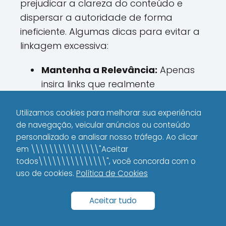
prejudicar a clareza do conteúdo e
dispersar a autoridade de forma
ineficiente. Algumas dicas para evitar a
linkagem excessiva:
Mantenha a Relevância:
Apenas
insira links que realmente
agreguem valor ao leitor.
Utilizamos cookies para melhorar sua experiência
Quantifique com Cuidado:
Em
de navegação, veicular anúncios ou conteúdo
conteúdos extensos, considere
personalizado e analisar nosso tráfego. Ao clicar
inserir links a cada 300-500
em \\\\\\\\\\\\\\\"Aceitar
palavras, conforme a necessidade
todos\\\\\\\\\\\\\\\", você concorda com o
uso de cookies.
Política de Cookies
e a relevância.
Priorize a Qualidade:
Links
Aceitar tudo
contextuais naturais e bem
distribuídos são mais importantes