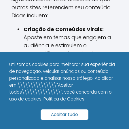
outros sites referenciem seu conteúdo.
Dicas incluem:
Criação de Conteúdos Virais:
Aposte em temas que engajem a
audiência e estimulem o
compartilhamento natural.
Utilizamos cookies para melhorar sua experiência
Utilização de Vídeos e Podcasts:
de navegação, veicular anúncios ou conteúdo
Diversifique os formatos de
personalizado e analisar nosso tráfego. Ao clicar
conteúdo para alcançar diferentes
em \\\\\\\\\\\\\\\"Aceitar
públicos.
todos\\\\\\\\\\\\\\\", você concorda com o
uso de cookies.
Política de Cookies
Parcerias com Influenciadores:
Colabore com influenciadores do
Aceitar tudo
seu segmento, aumentando a
visibilidade e a credibilidade dos