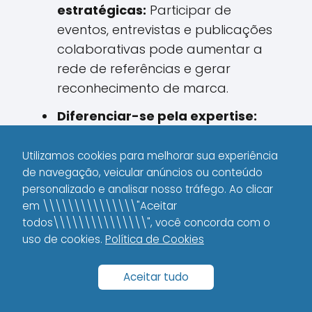
estratégicas:
Participar de
eventos, entrevistas e publicações
colaborativas pode aumentar a
rede de referências e gerar
reconhecimento de marca.
Diferenciar-se pela expertise:
Conteúdos que demonstram
domínio no tema geram confiança
Utilizamos cookies para melhorar sua experiência
de navegação, veicular anúncios ou conteúdo
não apenas nos usuários, mas
personalizado e analisar nosso tráfego. Ao clicar
também entre outros profissionais
em \\\\\\\\\\\\\\\"Aceitar
que poderão referenciar seu
todos\\\\\\\\\\\\\\\", você concorda com o
endereço online.
uso de cookies.
Política de Cookies
Uma abordagem que combine links
Aceitar tudo
internos e externos bem planejados
pode transformar sua estratégia de