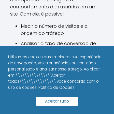
comportamento dos usuários em um
site. Com ele, é possível:
Medir o número de visitas e a
origem do tráfego;
Analisar a taxa de conversão de
cada campanha;
Utilizamos cookies para melhorar sua experiência
Acompanhar o desempenho de
de navegação, veicular anúncios ou conteúdo
páginas específicas para entender
personalizado e analisar nosso tráfego. Ao clicar
o envolvimento do público.
em \\\\\\\\\\\\\\\"Aceitar
todos\\\\\\\\\\\\\\\", você concorda com o
uso de cookies.
Política de Cookies
HubSpot
O HubSpot oferece uma solução
Aceitar tudo
completa para gerenciamento de