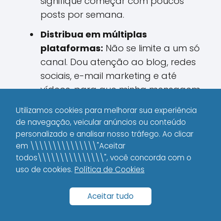
signifique começar com poucos
posts por semana.
Distribua em múltiplas
plataformas:
Não se limite a um só
canal. Dou atenção ao blog, redes
sociais, e-mail marketing e até
vídeos, para que minha mensagem
alcance o máximo de pessoas
Utilizamos cookies para melhorar sua experiência
possível.
de navegação, veicular anúncios ou conteúdo
personalizado e analisar nosso tráfego. Ao clicar
É importante lembrar que, na minha
em \\\\\\\\\\\\\\\"Aceitar
experiência, diversificar a distribuição
todos\\\\\\\\\\\\\\\", você concorda com o
potencializa os resultados e cria
uso de cookies.
Política de Cookies
múltiplos pontos de entrada para quem
quer conhecer meu trabalho.
Aceitar tudo