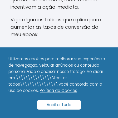
incentivam a ação imediata.
Veja algumas táticas que aplico para
aumentar as taxas de conversão do
meu ebook:
1. Coloque Chamadas Para
Ação Bem Definidas
Utilizamos cookies para melhorar sua experiência
de navegação, veicular anúncios ou conteúdo
Para mim, uma boa chamada para
personalizado e analisar nosso tráfego. Ao clicar
ação (CTA) faz toda a diferença.
em \\\\\\\\\\\\\\\"Aceitar
todos\\\\\\\\\\\\\\\", você concorda com o
Seja claro e objetivo:
Utilize verbos
uso de cookies.
Política de Cookies
que induzam o leitor a agir, como
"Baixe agora", "Descubra mais" ou
Aceitar tudo
"Inscreva-se".