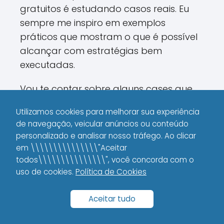
gratuitos é estudando casos reais. Eu
sempre me inspiro em exemplos
práticos que mostram o que é possível
alcançar com estratégias bem
executadas.
Vou te contar sobre alguns cases que
acompanhei e que comprovam o valor
Utilizamos cookies para melhorar sua experiência
desses conteúdos:
de navegação, veicular anúncios ou conteúdo
personalizado e analisar nosso tráfego. Ao clicar
Case de Blog de Nicho:
Um
em \\\\\\\\\\\\\\\"Aceitar
pequeno blog de tecnologia
todos\\\\\\\\\\\\\\\", você concorda com o
conseguiu aumentar seu tráfego
uso de cookies.
Política de Cookies
orgânico em mais de 60% ao
aplicar técnicas de SEO aprendidas
Aceitar tudo
em um PDF gratuito. Eles não só