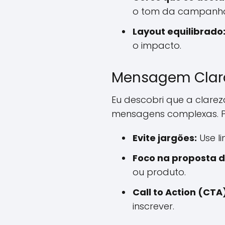
o tom da campanha 
Layout equilibrado
o impacto.
Mensagem Clara
Eu descobri que a clare
mensagens complexas. Po
Evite jargões:
Use l
Foco na proposta d
ou produto.
Call to Action (CTA)
inscrever.