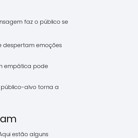
nsagem faz o público se
o e despertam emoções
m empática pode
público-alvo torna a
onam
 Aqui estão alguns