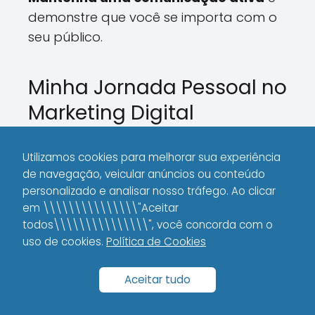
demonstre que você se importa com o
seu público.
Minha Jornada Pessoal no
Marketing Digital
Posso dizer com propriedade que
Utilizamos cookies para melhorar sua experiência
minha caminhada nesse universo
de navegação, veicular anúncios ou conteúdo
começou de forma modesta.
personalizado e analisar nosso tráfego. Ao clicar
em \\\\\\\\\\\\\\\"Aceitar
Houve muitos momentos de dúvida,
todos\\\\\\\\\\\\\\\", você concorda com o
noites mal dormidas pensando em
uso de cookies.
Política de Cookies
como ajustar minhas estratégias e
aquele medo de investir tempo e
Aceitar tudo
dinheiro sem retorno garantido.