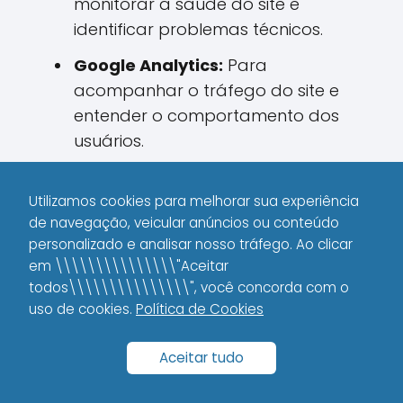
monitorar a saúde do site e
identificar problemas técnicos.
Google Analytics:
Para
acompanhar o tráfego do site e
entender o comportamento dos
usuários.
SEMrush e Ahrefs:
Para analisar a
concorrência, monitorar backlinks e
Utilizamos cookies para melhorar sua experiência
de navegação, veicular anúncios ou conteúdo
encontrar oportunidades de
personalizado e analisar nosso tráfego. Ao clicar
crescimento.
em \\\\\\\\\\\\\\\"Aceitar
Moz:
Para avaliar a autoridade do
todos\\\\\\\\\\\\\\\", você concorda com o
uso de cookies.
Política de Cookies
domínio e identificar erros de SEO.
O uso adequado dessas ferramentas
Aceitar tudo
torna o processo de otimização mais