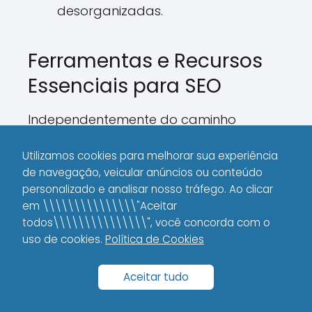
desorganizadas.
Ferramentas e Recursos
Essenciais para SEO
Independentemente do caminho
escolhido, utilizar as ferramentas
Utilizamos cookies para melhorar sua experiência
corretas é indispensável para o sucesso
de navegação, veicular anúncios ou conteúdo
em SEO. Acompanhe abaixo algumas
personalizado e analisar nosso tráfego. Ao clicar
das opções que você realmente precisa
em \\\\\\\\\\\\\\\"Aceitar
conhecer:
todos\\\\\\\\\\\\\\\", você concorda com o
uso de cookies.
Política de Cookies
Google Analytics:
Fundamental
para acompanhar o tráfego e o
Aceitar tudo
comportamento dos usuários no
site.