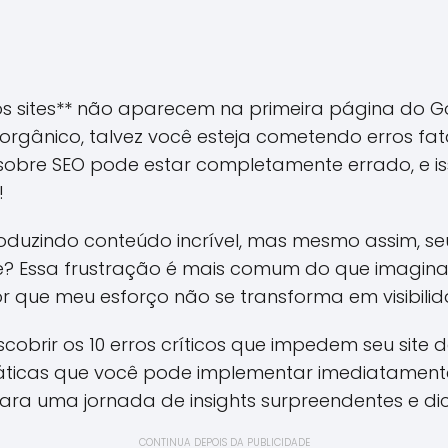
s sites** não aparecem na primeira página do Go
orgânico, talvez você esteja cometendo erros fa
sobre SEO pode estar completamente errado, e i
!
duzindo conteúdo incrível, mas mesmo assim, seu s
? Essa frustração é mais comum do que imagina, 
or que meu esforço não se transforma em visibilid
escobrir os 10 erros críticos que impedem seu site
ráticas que você pode implementar imediatament
ara uma jornada de insights surpreendentes e di
CONTINUA DEPOIS DA PUBLICIDADE