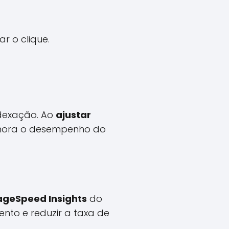
r o clique.
ndexação. Ao
ajustar
lhora o desempenho do
ageSpeed Insights
do
to e reduzir a taxa de