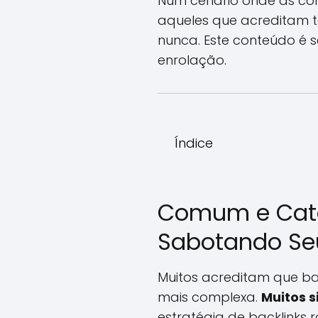
Num cenário onde as co
aqueles que acreditam te
nunca. Este conteúdo é se
enrolação.
Índice
Comum e Catas
Sabotando Seu
Muitos acreditam que ba
mais complexa.
Muitos s
estratégia de backlinks 