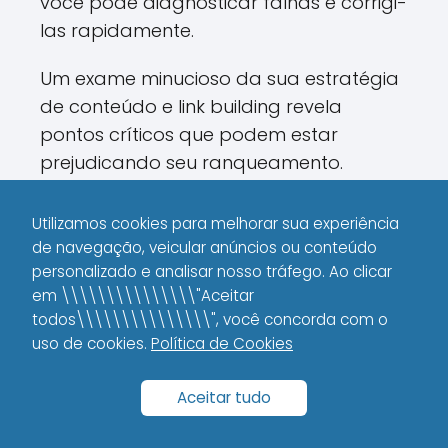
você pode diagnosticar falhas e corrigi-
las rapidamente.
Um exame minucioso da sua estratégia
de conteúdo e link building revela
pontos críticos que podem estar
prejudicando seu ranqueamento.
Segundo profissionais de SEO, uma
revisão periódica pode melhorar o
Utilizamos cookies para melhorar sua experiência
desempenho do site em até 20%.
de navegação, veicular anúncios ou conteúdo
personalizado e analisar nosso tráfego. Ao clicar
Você já realizou uma auditoria
em \\\\\\\\\\\\\\\"Aceitar
todos\\\\\\\\\\\\\\\", você concorda com o
completa no seu site este ano? Se não,
uso de cookies.
Política de Cookies
esse é o momento de agir – uma
análise detalhada pode salvar meses
Aceitar tudo
de trabalho duro.