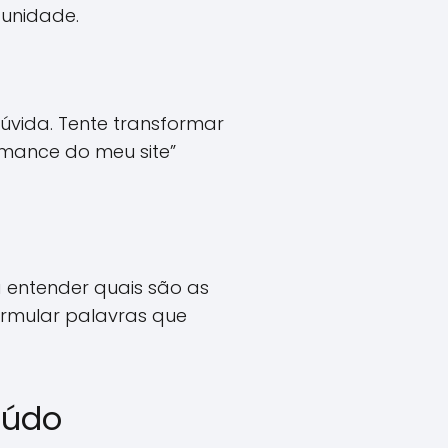
tunidade.
úvida. Tente transformar
rmance do meu site”
a entender quais são as
formular palavras que
eúdo