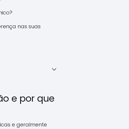
nico?
erença nas suas
ão e por que
icas e geralmente