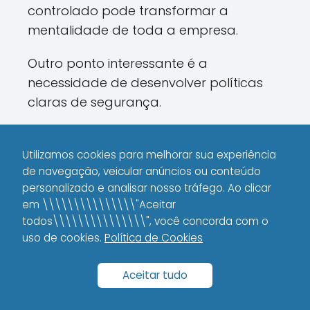
controlado pode transformar a
mentalidade de toda a empresa.
Outro ponto interessante é a
necessidade de desenvolver políticas
claras de segurança.
Isso significa definir, por exemplo, quais
informações são consideradas
Utilizamos cookies para melhorar sua experiência
de navegação, veicular anúncios ou conteúdo
confidenciais, como elas devem ser
personalizado e analisar nosso tráfego. Ao clicar
protegidas e quais procedimentos
em \\\\\\\\\\\\\\\"Aceitar
devem ser seguidos em caso de
todos\\\\\\\\\\\\\\\", você concorda com o
incidente.
uso de cookies.
Política de Cookies
Ter essa clareza não só melhora a
Aceitar tudo
defesa contra ataques, mas também
gera confiança entre clientes e