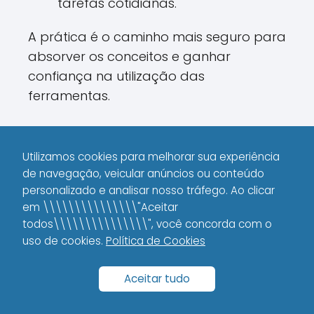
tarefas cotidianas.
A prática é o caminho mais seguro para
absorver os conceitos e ganhar
confiança na utilização das
ferramentas.
Participe de Comunidades e
Utilizamos cookies para melhorar sua experiência
Forums
de navegação, veicular anúncios ou conteúdo
Troque experiências:
Busque
personalizado e analisar nosso tráfego. Ao clicar
em \\\\\\\\\\\\\\\"Aceitar
grupos em redes sociais, fóruns e
todos\\\\\\\\\\\\\\\", você concorda com o
eventos voltados para o universo
uso de cookies.
Política de Cookies
no-code.
Compartilhe dúvidas e soluções:
Aceitar tudo
A troca de experiências facilita o