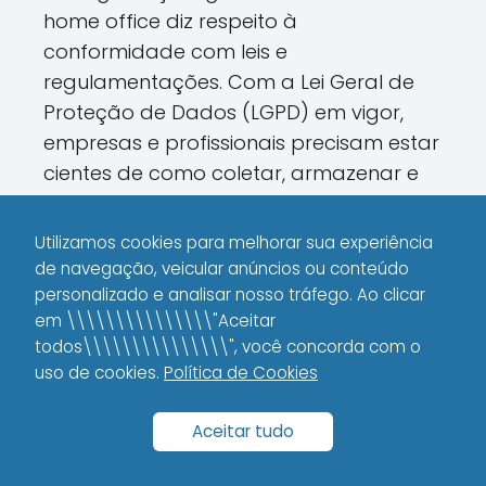
home office diz respeito à
conformidade com leis e
regulamentações. Com a Lei Geral de
Proteção de Dados (LGPD) em vigor,
empresas e profissionais precisam estar
cientes de como coletar, armazenar e
tratar dados de forma segura e ética.
Utilizamos cookies para melhorar sua experiência
Esse cenário exige uma revisão contínua
de navegação, veicular anúncios ou conteúdo
das políticas internas, além da
personalizado e analisar nosso tráfego. Ao clicar
implementação de medidas que
em \\\\\\\\\\\\\\\"Aceitar
garantam a privacidade dos dados
todos\\\\\\\\\\\\\\\", você concorda com o
uso de cookies.
Política de Cookies
dos clientes e parceiros comerciais. Eu
sempre enfatizo a importância de
Aceitar tudo
alinhar as práticas de segurança com
as melhores condutas de compliance,