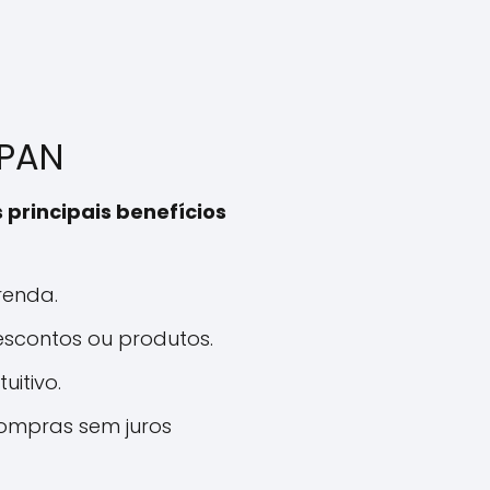
 PAN
s principais benefícios
 renda.
scontos ou produtos.
uitivo.
compras sem juros