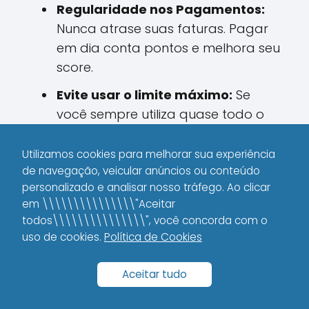
Regularidade nos Pagamentos:
Nunca atrase suas faturas. Pagar
em dia conta pontos e melhora seu
score.
Evite usar o limite máximo:
Se
você sempre utiliza quase todo o
limite disponível, isso pode sinalizar
risco para o banco.
Utilizamos cookies para melhorar sua experiência
de navegação, veicular anúncios ou conteúdo
Mantenha um patrimônio
personalizado e analisar nosso tráfego. Ao clicar
saudável:
Se possível, consolide
em \\\\\\\\\\\\\\\"Aceitar
informações sobre outros bens ou
todos\\\\\\\\\\\\\\\", você concorda com o
uso de cookies.
investimentos que possam reforçar
Política de Cookies
sua credibilidade.
Aceitar tudo
Revise seu cadastro:
Informações
desatualizadas podem afetar