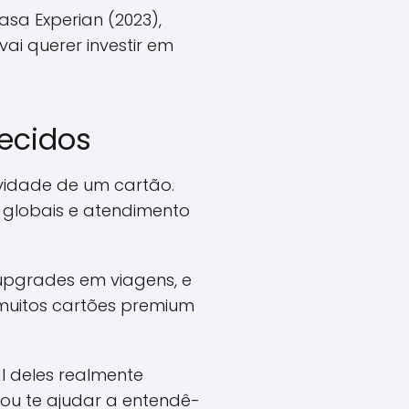
asa Experian (2023),
ai querer investir em
recidos
ividade de um cartão.
s globais e atendimento
 upgrades em viagens, e
 muitos cartões premium
l deles realmente
ou te ajudar a entendê-