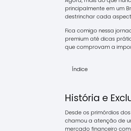
Agora, mais do que nunc
principalmente em um Br
destrinchar cada aspecto
Fica comigo nessa jornad
premium até dicas práti
que comprovam a importâ
Índice
História e Exc
Desde os primórdios dos 
chamou a atenção de um
mercado financeiro come