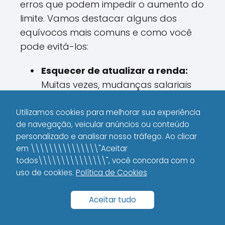
erros que podem impedir o aumento do
limite. Vamos destacar alguns dos
equívocos mais comuns e como você
pode evitá-los:
Esquecer de atualizar a renda:
Muitas vezes, mudanças salariais
não são comunicadas à instituição,
o que pode limitar o seu potencial
Utilizamos cookies para melhorar sua experiência
de navegação, veicular anúncios ou conteúdo
de aumento.
personalizado e analisar nosso tráfego. Ao clicar
Utilizar o limite de forma
em \\\\\\\\\\\\\\\"Aceitar
descontrolada:
Gastos excessivos
todos\\\\\\\\\\\\\\\", você concorda com o
uso de cookies.
Política de Cookies
e acúmulo de dívidas não ajudam
em nada na análise de risco. Se
Aceitar tudo
você tá sempre utilizando 100% do
limite, pode sinalizar problemas de