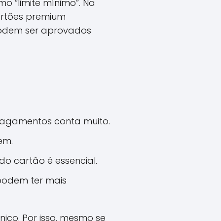
o “limite mínimo”. Na
cartões premium
podem ser aprovados
 pagamentos conta muito.
em.
o cartão é essencial.
 podem ter mais
co. Por isso, mesmo se