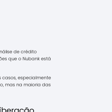
álise de crédito
ções que o Nubank está
s casos, especialmente
o, mas na maioria das
liberação