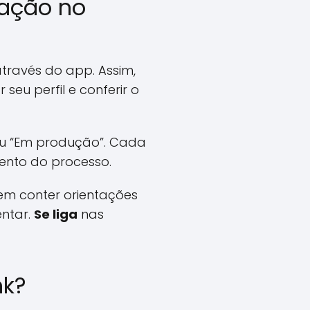
tação no
ravés do app. Assim,
eu perfil e conferir o
 ou “Em produção”. Cada
nto do processo.
em conter orientações
ntar.
Se liga
nas
nk?