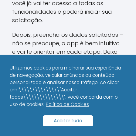
você já vai ter acesso a todas as
funcionalidades e poderá iniciar sua
solicitação.
Depois, preencha os dados solicitados –
não se preocupe, o app é bem intuitivo
e vai te orientar em cada etapa. Deixo
uma dica: mantenha todos os seus
Utilizamos cookies para melhorar sua experiência
documentos em mãos para agilizar o
de navegação, veicular anúncios ou conteúdo
processo e evitar qualquer imprevisto.
personalizado e analisar nosso tráfego. Ao clicar
em \\\\\\\\\\\\\\\"Aceitar
Etapas do Processo de
todos\\\\\\\\\\\\\\\", você concorda com o
Solicitação
uso de cookies.
Política de Cookies
Aqui vai um resumo prático:
Aceitar tudo
Download e Cadastro:
Instale o