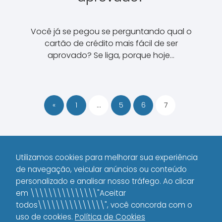
Você já se pegou se perguntando qual o
cartão de crédito mais fácil de ser
aprovado? Se liga, porque hoje…
«
1
…
5
6
7
Utilizamos cookies para melhorar sua experiência
de navegação, veicular anúncios ou conteúdo
1000 WAYS
Cartão de Credito
Page 7
personalizado e analisar nosso tráfego. Ao clicar
em \\\\\\\\\\\\\\\"Aceitar
todos\\\\\\\\\\\\\\\", você concorda com o
Copyright © 2025 Todos os Direitos Reservados
uso de cookies.
Política de Cookies
1000WAYS