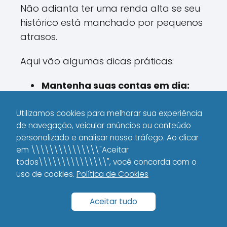
Não adianta ter uma renda alta se seu
histórico está manchado por pequenos
atrasos.
Aqui vão algumas dicas práticas:
Mantenha suas contas em dia:
Pagar as faturas antes do
vencimento é essencial.
Utilizamos cookies para melhorar sua experiência
de navegação, veicular anúncios ou conteúdo
Reduza gastos desnecessários:
personalizado e analisar nosso tráfego. Ao clicar
Isso ajuda a manter seu limite de
em \\\\\\\\\\\\\\\"Aceitar
crédito utilizado sempre baixo.
todos\\\\\\\\\\\\\\\", você concorda com o
uso de cookies.
Política de Cookies
Estabeleça um relacionamento
transparente com seu banco:
Se
Aceitar tudo
possível, converse com seu gerente
para esclarecer suas intenções e