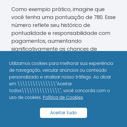
Como exemplo prático, imagine que
você tenha uma pontuação de 780. Esse
número reflete seu histórico de
pontualidade e responsabilidade com
pagamentos, aumentando
significativamente as chances de
aprovação imediata.
Utilizamos cookies para melhorar sua experiência
O diferencial dessa abordagem, que
de navegação, veicular anúncios ou conteúdo
personalizado e analisar nosso tráfego. Ao clicar
muitos bancos adotam, é a
em \\\\\\\\\\\\\\\"Aceitar
capacidade de atualizar os dados em
todos\\\\\\\\\\\\\\\", você concorda com o
tempo real, garantindo que a análise
uso de cookies.
Política de Cookies
esteja sempre alinhada com a situação
financeira atual do solicitante.
Aceitar tudo