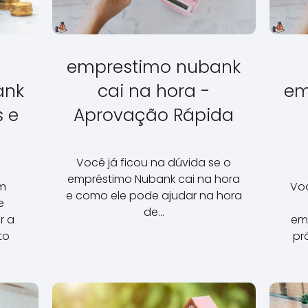
emprestimo nubank
ank
cai na hora -
em
s e
Aprovação Rápida
Você já ficou na dúvida se o
empréstimo Nubank cai na hora
m
Vo
e como ele pode ajudar na hora
e
de…
r a
em
to
pr