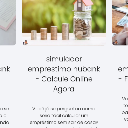
simulador
ank
emprestimo nubank
em
- Calcule Online
- 
Agora
Vo
te
o se
Você já se perguntou como
pa
o o
seria fácil calcular um
v
ando
empréstimo sem sair de casa?