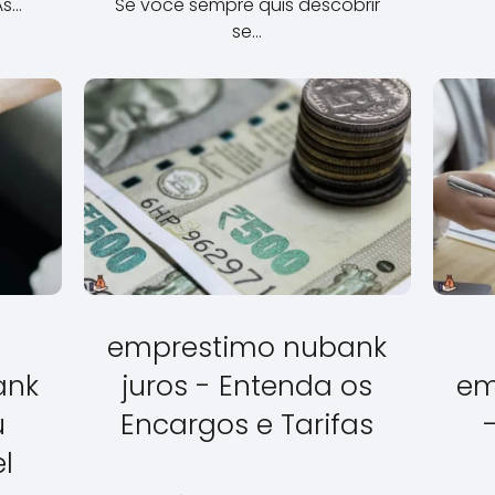
Às…
Se você sempre quis descobrir
se…
emprestimo nubank
ank
juros - Entenda os
em
u
Encargos e Tarifas
l