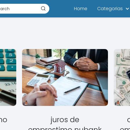
Home
Categorias
mo
juros de
emprestimo nubank
em