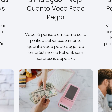
as
Quanto Você Pode
P
Pegar
 que
Vo
do
co
Você já pensou em como seria
ão
prático saber exatamente
tão
pla
quanto você pode pegar de
empréstimo no Nubank sem
surpresas depois?…