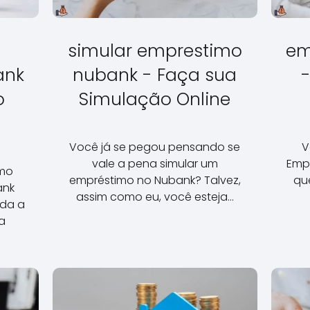
simular emprestimo
em
ank
nubank - Faça sua
o
Simulação Online
Você já se pegou pensando se
V
vale a pena simular um
Emp
omo
empréstimo no Nubank? Talvez,
qu
ank
assim como eu, você esteja…
da a
a