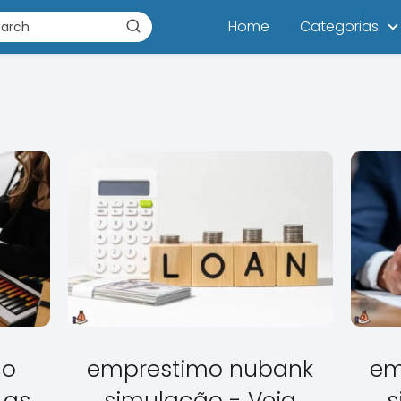
Home
Categorias
mo
emprestimo nubank
em
 as
simulação - Veja
s