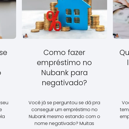
se
Como fazer
Qu
empréstimo no
o
Nubank para
negativado?
 seu
Você já se perguntou se dá pra
Vo
e
conseguir um empréstimo no
tem
ela
Nubank mesmo estando com o
emp
o
nome negativado? Muitas