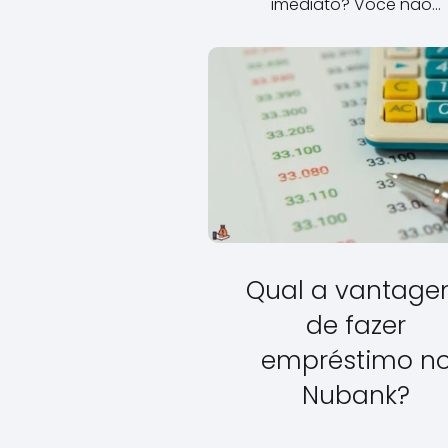
imediato? Você não…
Qual a vantag
de fazer
empréstimo n
Nubank?