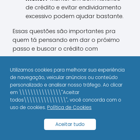
de crédito e evitar endividamento
excessivo podem ajudar bastante.
Essas questões são importantes pra
quem tá pensando em dar o próximo
passo e buscar o crédito com
segurança.
Utilizamos cookies para melhorar sua experiência
13. Como Interpretar uma
de navegação, veicular anúncios ou conteúdo
personalizado e analisar nosso tráfego. Ao clicar
Simulação de
em \\\\\\\\\\\\\\\"Aceitar
Empréstimo em Detalhes
todos\\\\\\\\\\\\\\\", você concorda com o
uso de cookies.
Política de Cookies
Ao olhar para uma simulação, é
Aceitar tudo
fundamental que você entenda cada
um dos elementos apresentados.