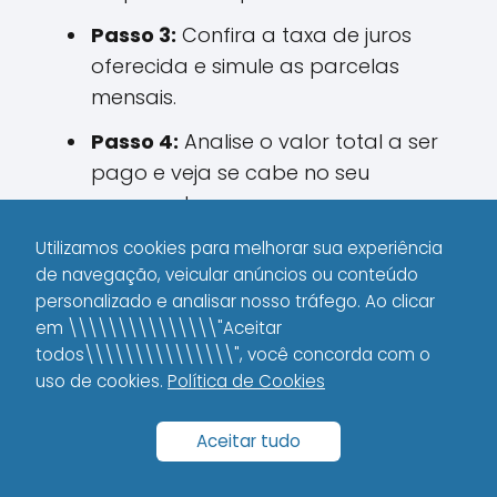
Passo 3:
Confira a taxa de juros
oferecida e simule as parcelas
mensais.
Passo 4:
Analise o valor total a ser
pago e veja se cabe no seu
orçamento.
Utilizamos cookies para melhorar sua experiência
Esse método me lembrou de um dia, em
de navegação, veicular anúncios ou conteúdo
2020, quando fiquei horas tentando
personalizado e analisar nosso tráfego. Ao clicar
entender uma planilha sem simulação
em \\\\\\\\\\\\\\\"Aceitar
automatizada. Foi frustrante, mas hoje a
todos\\\\\\\\\\\\\\\", você concorda com o
tecnologia resolveu esse problema e a
uso de cookies.
Política de Cookies
gente consegue ver todos os detalhes
logo de cara.
Aceitar tudo