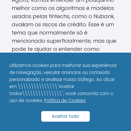
melhor como os algoritmos e modelos
usados pelas fintechs, como o Nubank,
avaliam os riscos de crédito. Esse é um
tema que normalmente só é
mencionado superficialmente, mas que
pode te ajudar a entender como
melhorar o seu perfil financeiro.
Utilizamos cookies para melhorar sua experiência
Os modelos de análise de risco utilizam
de navegação, veicular anúncios ou conteúdo
técnicas de machine learning e
personalizado e analisar nosso tráfego. Ao clicar
em \\\\\\\\\\\\\\\"Aceitar
estatísticas para prever a
todos\\\\\\\\\\\\\\\", você concorda com o
probabilidade de inadimplência. Eles
uso de cookies.
Política de Cookies
integram dezenas de variáveis, como
tempo de relacionamento com o
Aceitar tudo
banco, volume de movimentações,
frequência de transações e até