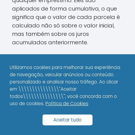
qualquer empréstimo. Eles são
aplicados de forma cumulativa, o que
significa que o valor de cada parcela é
calculado não só sobre o valor inicial,
mas também sobre os juros
acumulados anteriormente.
Essa dinâmica pode fazer com que,
com o passar do tempo, você acabe
Utilizamos cookies para melhorar sua experiência
pagando quase o dobro do valor
de navegação, veicular anúncios ou conteúdo
originalmente emprestado, se não
personalizado e analisar nosso tráfego. Ao clicar
em \\\\\\\\\\\\\\\"Aceitar
houver um controle rigoroso dos prazos
todos\\\\\\\\\\\\\\\", você concorda com o
e condições.
uso de cookies.
Política de Cookies
Você já se deu conta de como os juros
Aceitar tudo
compostos podem transformar uma
dívida aparentemente pequena em um