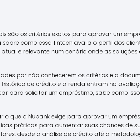
ais são os critérios exatos para aprovar um emp
obre como essa fintech avalia o perfil dos client
 atual e relevante num cenário onde as soluções
ldades por não conhecerem os critérios e a docu
istórico de crédito e a renda entram na avaliaçã
car para solicitar um empréstimo, sabe como iss
har o que o Nubank exige para aprovar um emprés
icas práticas para aumentar suas chances de su
atores, desde a análise de crédito até a metodolo